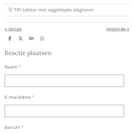
💡 TIP! Lekker met opgeklopte slagroom.
«
Vorige
Volgende
»
D
D
S
D
e
e
h
e
l
e
a
l
Reactie plaatsen
e
l
r
e
n
e
n
Naam *
E-mailadres *
Bericht *