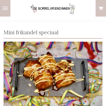
Ga
direct
naar
de
hoofdinhoud
Mini frikandel speciaal