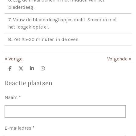
bladerdeeg.
7. Vouw de bladerdeeghapjes dicht. Smeer in met
het losgeklopte ei.
8. Zet 25-30 minuten in de oven.
«
Vorige
Volgende
»
D
D
S
D
e
e
h
e
l
e
a
l
Reactie plaatsen
e
l
r
e
n
e
n
Naam *
E-mailadres *