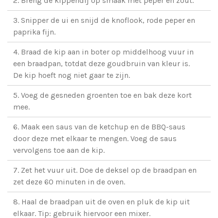
2. Breng de kippendij op smaak met peper en zout.
3. Snipper de ui en snijd de knoflook, rode peper en
paprika fijn.
4. Braad de kip aan in boter op middelhoog vuur in
een braadpan, totdat deze goudbruin van kleur is.
De kip hoeft nog niet gaar te zijn.
5. Voeg de gesneden groenten toe en bak deze kort
mee.
6. Maak een saus van de ketchup en de BBQ-saus
door deze met elkaar te mengen. Voeg de saus
vervolgens toe aan de kip.
7. Zet het vuur uit. Doe de deksel op de braadpan en
zet deze 60 minuten in de oven.
8. Haal de braadpan uit de oven en pluk de kip uit
elkaar. Tip: gebruik hiervoor een mixer.