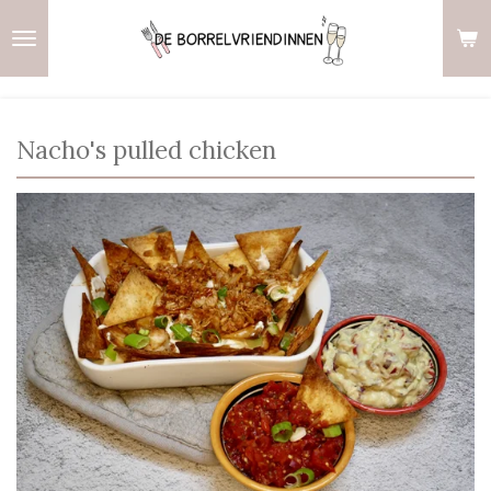
Ga
direct
naar
de
hoofdinhoud
Nacho's pulled chicken