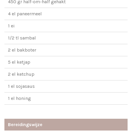
450 gr half-om-half gehakt
4 el paneermeel
1 ei
1/2 tl sambal
2 el bakboter
5 el ketjap
2 el ketchup
1 el sojasaus
1 el honing
Bereidingswijze