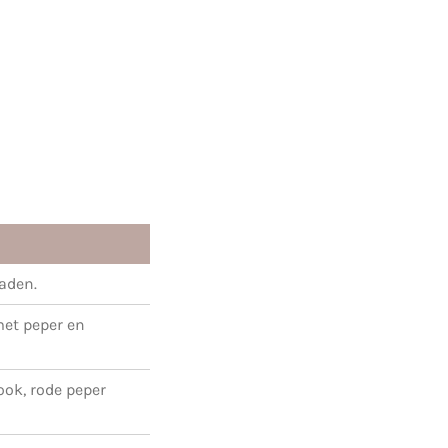
raden.
met peper en
ook, rode peper