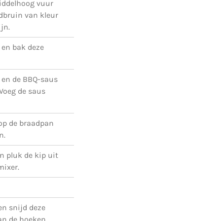
middelhoog vuur
dbruin van kleur
jn.
 en bak deze
 en de BBQ-saus
 Voeg de saus
l op de braadpan
n.
n pluk de kip uit
mixer.
en snijd deze
van de hoeken