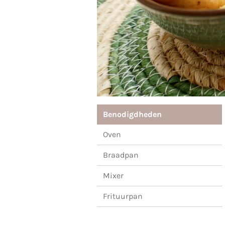
Benodigdheden
Oven
Braadpan
Mixer
Frituurpan