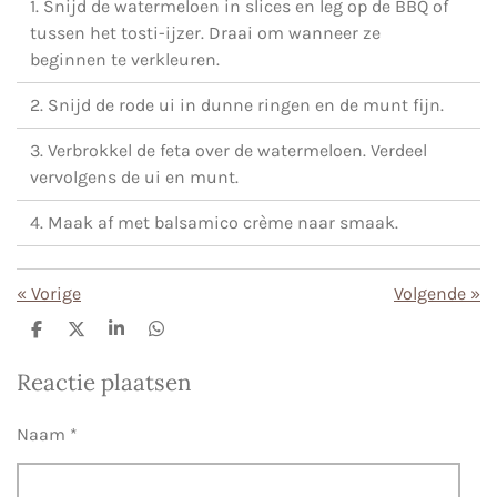
1. Snijd de watermeloen in slices en leg op de BBQ of
tussen het tosti-ijzer. Draai om wanneer ze
beginnen te verkleuren.
2. Snijd de rode ui in dunne ringen en de munt fijn.
3. Verbrokkel de feta over de watermeloen. Verdeel
vervolgens de ui en munt.
4. Maak af met balsamico crème naar smaak.
«
Vorige
Volgende
»
D
D
S
D
e
e
h
e
l
e
a
l
Reactie plaatsen
e
l
r
e
n
e
n
Naam *