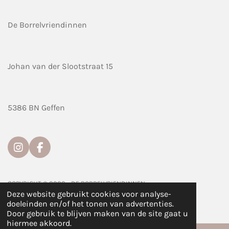
De Borrelvriendinnen
Johan van der Slootstraat 15
5386 BN Geffen
I
F
n
a
s
c
t
e
COPYRIGHT © 2020 - DE BORRELVRIENDINNEN
a
b
Deze website gebruikt cookies voor analyse-
g
o
doeleinden en/of het tonen van advertenties.
r
o
Door gebruik te blijven maken van de site gaat u
a
k
hiermee akkoord.