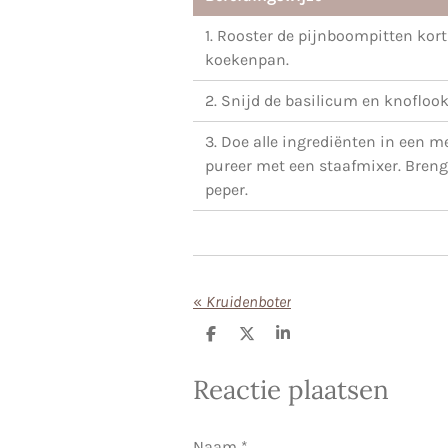
1. Rooster de pijnboompitten kort
koekenpan.
2. Snijd de basilicum en knoflook 
3. Doe alle ingrediënten in een 
pureer met een staafmixer. Bren
peper.
«
Kruidenboter
D
D
S
e
e
h
l
e
a
Reactie plaatsen
e
l
r
n
e
Naam *