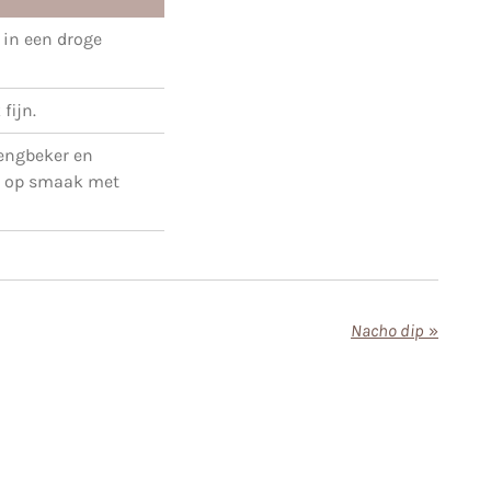
 in een droge
fijn.
mengbeker en
g op smaak met
Nacho dip
»