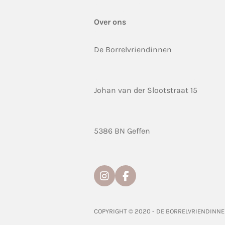
Over ons
De Borrelvriendinnen
Johan van der Slootstraat 15
5386 BN Geffen
I
F
n
a
s
c
t
e
COPYRIGHT © 2020 - DE BORRELVRIENDINN
a
b