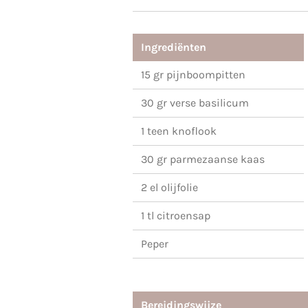
Ingrediënten
15 gr pijnboompitten
30 gr verse basilicum
1 teen knoflook
30 gr parmezaanse kaas
2 el olijfolie
1 tl citroensap
Peper
Bereidingswijze