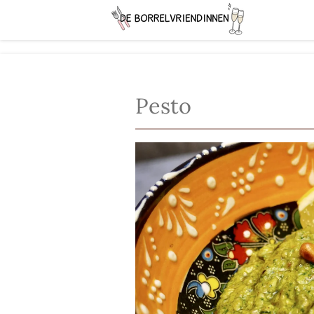
Ga
direct
naar
de
hoofdinhoud
Pesto