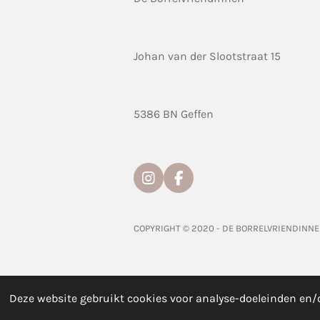
Johan van der Slootstraat 15
5386 BN Geffen
I
F
n
a
s
c
t
e
COPYRIGHT © 2020 - DE BORRELVRIENDINN
a
b
g
o
r
o
a
k
m
Deze website gebruikt cookies voor analyse-doeleinden en/o