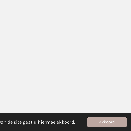
van de site gaat u hiermee akkoord.
Akkoord