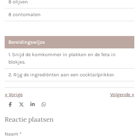
8 olijven
8 zontomaten
Bereidingswijze
1. Snijd de komkommer in plakken en de feta in
blokjes.
2. Rijg de ingrediënten aan een cocktailprikker.
«
Vorige
Volgende
»
D
D
S
D
e
e
h
e
l
e
a
l
Reactie plaatsen
e
l
r
e
n
e
n
Naam *