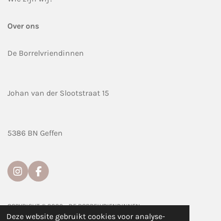
Over ons
De Borrelvriendinnen
Johan van der Slootstraat 15
5386 BN Geffen
I
F
n
a
s
c
t
e
COPYRIGHT © 2020 - DE BORRELVRIENDINNEN
a
b
Deze website gebruikt cookies voor analyse-