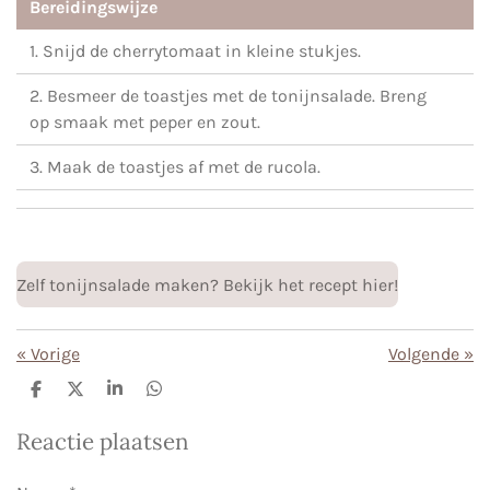
Bereidingswijze
1. Snijd de cherrytomaat in kleine stukjes.
2. Besmeer de toastjes met de tonijnsalade. Breng
op smaak met peper en zout.
3. Maak de toastjes af met de rucola.
Zelf tonijnsalade maken? Bekijk het recept hier!
«
Vorige
Volgende
»
D
D
S
D
e
e
h
e
l
e
a
l
Reactie plaatsen
e
l
r
e
n
e
n