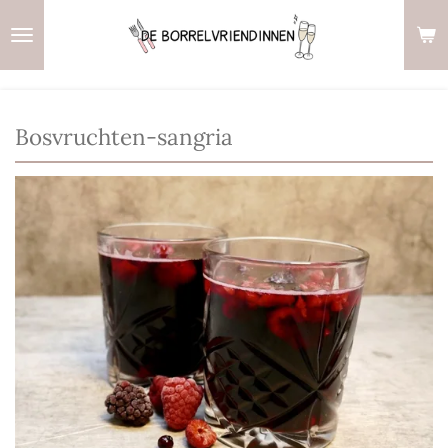
Ga
direct
naar
de
hoofdinhoud
Bosvruchten-sangria