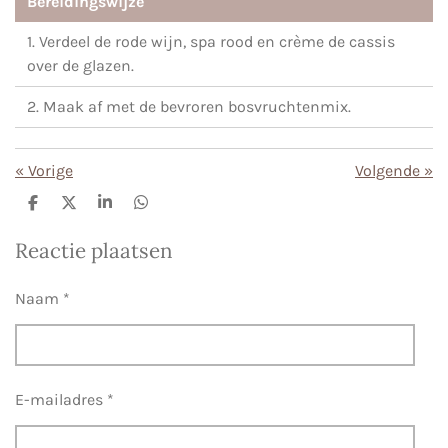
Bereidingswijze
1. Verdeel de rode wijn, spa rood en crème de cassis
over de glazen.
2. Maak af met de bevroren bosvruchtenmix.
«
Vorige
Volgende
»
D
D
S
D
e
e
h
e
l
e
a
l
Reactie plaatsen
e
l
r
e
n
e
n
Naam *
E-mailadres *