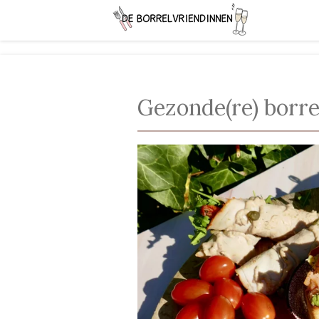
Ga
direct
naar
de
hoofdinhoud
Gezonde(re) borre