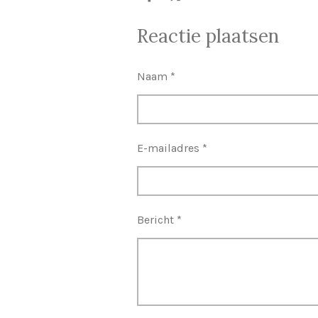
e
e
h
l
e
a
Reactie plaatsen
e
l
r
n
e
Naam *
E-mailadres *
Bericht *