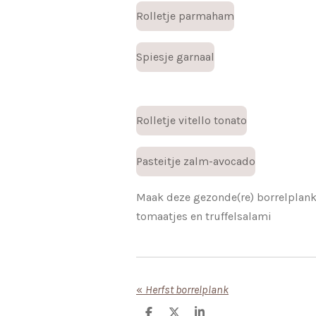
Rolletje parmaham
Spiesje garnaal
Rolletje vitello tonato
Pasteitje zalm-avocado
Maak deze gezonde(re) borrelplan
tomaatjes en truffelsalami
«
Herfst borrelplank
D
D
S